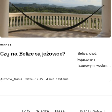
WIEDZA
KATEGORIA
Czy na Belize są jeżowce?
Belize, choć
kojarzone z
lazurowymi wodami i
białymi plażami,
skrywa wiele
Opublikowano
Autor:
w_trasie
2026-02-15
4 min. czytania
tajemnic. Znajdują
się one zarówno nad
powierzchnią morza,
jak…
Loty
Wiedza
Plaże
© 2024 OnTrip.pl