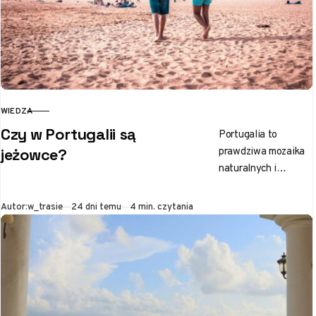
WIEDZA
KATEGORIA
Czy w Portugalii są
Portugalia to
prawdziwa mozaika
jeżowce?
naturalnych i
kulturowych
skarbów, które
Opublikowano
Autor:
w_trasie
24 dni temu
4 min. czytania
przyciągają
podróżników z
całego świata.
Wybrzeże tego kraju
od lat przyciąga…