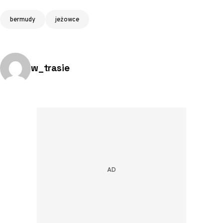
Tagi
bermudy
jeżowce
Opublikowano przez:
w_trasie