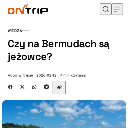
Przejdź do treści
WIEDZA
KATEGORIA
Czy na Bermudach są
jeżowce?
Opublikowano
Autor:
w_trasie
2026-02-12
4 min. czytania
Udostępnij znajomym