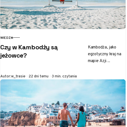
WIEDZA
KATEGORIA
Czy w Kambodży są
Kambodża, jako
egzotyczny kraj na
jeżowce?
mapie Azji
Południowo-
Wschodniej, to
Opublikowano
Autor:
w_trasie
22 dni temu
3 min. czytania
prawdziwa mekka
odkrywców przyrody.
Gdy myślisz o
tutejszych
atrakcjach, pewnie
przed…