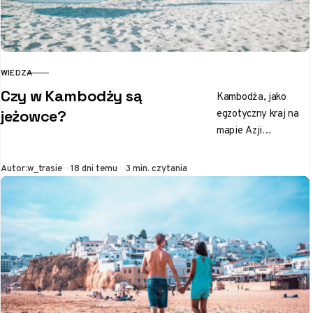
WIEDZA
KATEGORIA
Czy w Kambodży są
Kambodża, jako
egzotyczny kraj na
jeżowce?
mapie Azji
Południowo-
Wschodniej, to
Opublikowano
Autor:
w_trasie
18 dni temu
3 min. czytania
prawdziwa mekka
odkrywców przyrody.
Gdy myślisz o
tutejszych
atrakcjach, pewnie
przed…