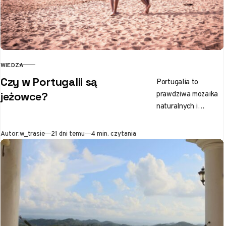
WIEDZA
KATEGORIA
Czy w Portugalii są
Portugalia to
prawdziwa mozaika
jeżowce?
naturalnych i
kulturowych
skarbów, które
Opublikowano
Autor:
w_trasie
21 dni temu
4 min. czytania
przyciągają
podróżników z
całego świata.
Wybrzeże tego kraju
od lat przyciąga…