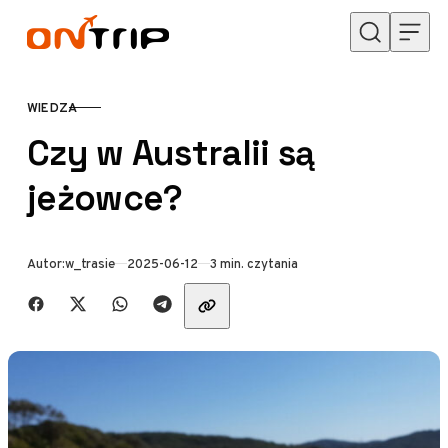
Przejdź do treści
WIEDZA
KATEGORIA
Czy w Australii są
jeżowce?
Opublikowano
Autor:
w_trasie
2025-06-12
3 min. czytania
Udostępnij znajomym