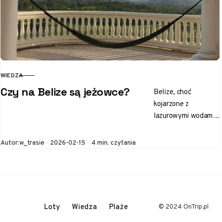
WIEDZA
KATEGORIA
Czy na Belize są jeżowce?
Belize, choć
kojarzone z
lazurowymi wodami i
białymi plażami,
skrywa wiele
Opublikowano
Autor:
w_trasie
2026-02-15
4 min. czytania
tajemnic. Znajdują
się one zarówno nad
powierzchnią morza,
jak…
Loty
Wiedza
Plaże
© 2024 OnTrip.pl