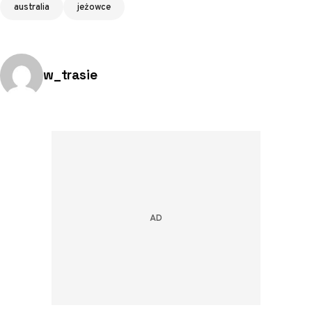
Tagi
australia
jeżowce
Opublikowano przez:
w_trasie