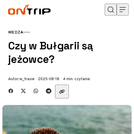
Przejdź do treści
WIEDZA
KATEGORIA
Czy w Bułgarii są
jeżowce?
Opublikowano
Autor:
w_trasie
2025-08-18
4 min. czytania
Udostępnij znajomym