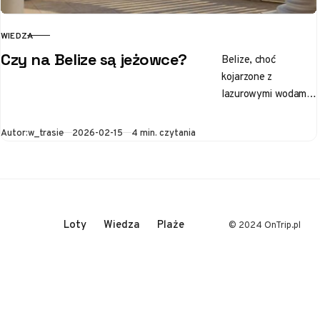
WIEDZA
KATEGORIA
Czy na Belize są jeżowce?
Belize, choć
kojarzone z
lazurowymi wodami i
białymi plażami,
skrywa wiele
Opublikowano
Autor:
w_trasie
2026-02-15
4 min. czytania
tajemnic. Znajdują
się one zarówno nad
powierzchnią morza,
jak…
Loty
Wiedza
Plaże
© 2024 OnTrip.pl