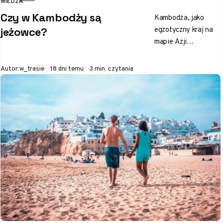
WIEDZA
KATEGORIA
Czy w Kambodży są
Kambodża, jako
egzotyczny kraj na
jeżowce?
mapie Azji
Południowo-
Wschodniej, to
Opublikowano
Autor:
w_trasie
18 dni temu
3 min. czytania
prawdziwa mekka
odkrywców przyrody.
Gdy myślisz o
tutejszych
atrakcjach, pewnie
przed…