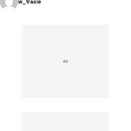
Opublikowano przez:
w_trasie