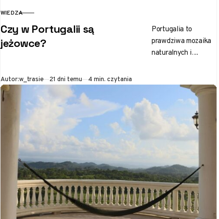
WIEDZA
KATEGORIA
Czy w Portugalii są
Portugalia to
prawdziwa mozaika
jeżowce?
naturalnych i
kulturowych
skarbów, które
Opublikowano
Autor:
w_trasie
21 dni temu
4 min. czytania
przyciągają
podróżników z
całego świata.
Wybrzeże tego kraju
od lat przyciąga…