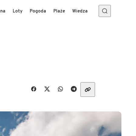
wna
Loty
Pogoda
Plaże
Wiedza
Udostępnij znajomym