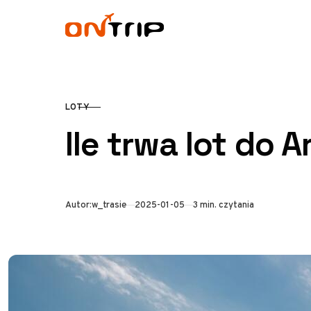
Przejdź do treści
LOTY
KATEGORIA
Ile trwa lot do 
Opublikowano
Autor:
w_trasie
2025-01-05
3 min. czytania