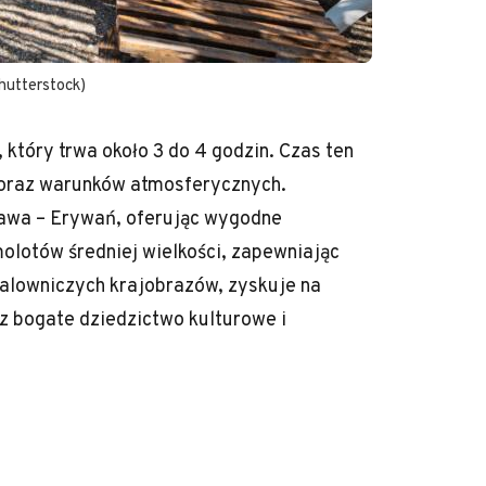
hutterstock)
 który trwa około 3 do 4 godzin. Czas ten
o oraz warunków atmosferycznych.
szawa – Erywań, oferując wygodne
olotów średniej wielkości, zapewniając
 malowniczych krajobrazów, zyskuje na
z bogate dziedzictwo kulturowe i