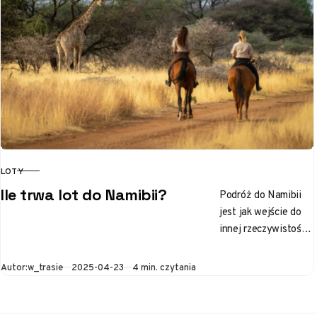
LOTY
KATEGORIA
Ile trwa lot do Namibii?
Podróż do Namibii
jest jak wejście do
innej rzeczywistości,
gdzie pustynie lśnią
w promieniach
Opublikowano
Autor:
w_trasie
2025-04-23
4 min. czytania
słońca, a dzika
przyroda oczarowuje
swoim…