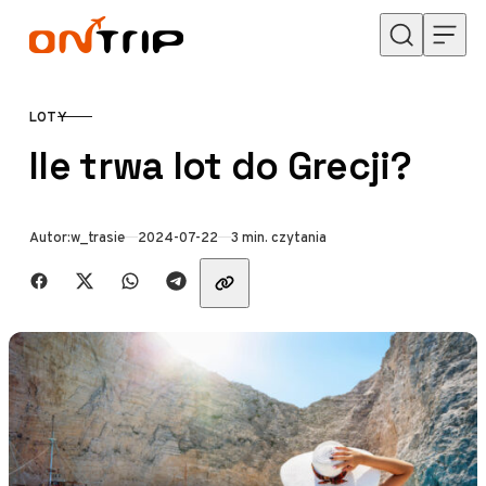
Przejdź do treści
LOTY
KATEGORIA
Ile trwa lot do Grecji?
Opublikowano
Autor:
w_trasie
2024-07-22
3 min. czytania
Udostępnij znajomym