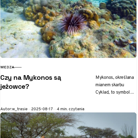
WIEDZA
KATEGORIA
Czy na Mykonos są
Mykonos, określana
mianem skarbu
jeżowce?
Cyklad, to symbol
słońca i turkusowej
wody. Wyspa jest
Opublikowano
Autor:
w_trasie
2025-08-17
4 min. czytania
również znana z
niekończących się
imprez. Ale…