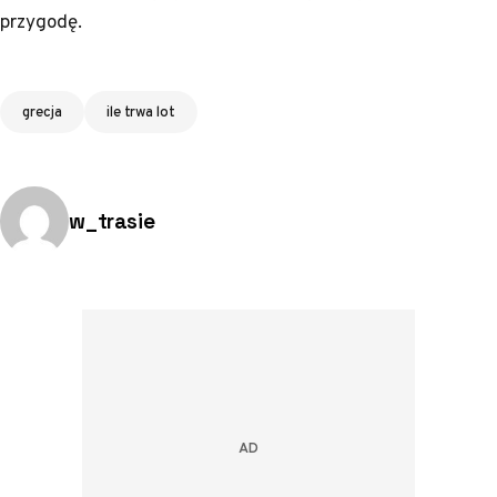
przygodę.
Tagi
grecja
ile trwa lot
Opublikowano przez:
w_trasie