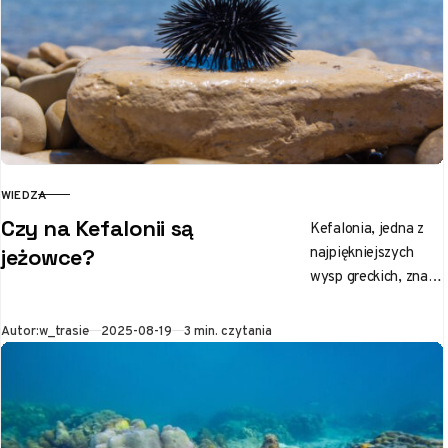
WIEDZA
KATEGORIA
Czy na Kefalonii są
Kefalonia, jedna z
najpiękniejszych
jeżowce?
wysp greckich, znana
jest z zapierających
dech w piersiach
Opublikowano
Autor:
w_trasie
2025-08-19
3 min. czytania
krajobrazów i
krystalicznie czystej
wody. Piaszczyste
plaże…