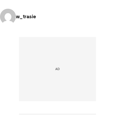
Opublikowano przez:
w_trasie