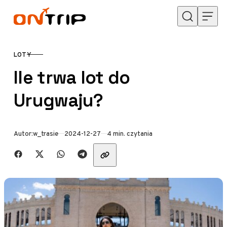
Przejdź do treści
LOTY
KATEGORIA
Ile trwa lot do
Urugwaju?
Opublikowano
Autor:
w_trasie
2024-12-27
4 min. czytania
Udostępnij znajomym