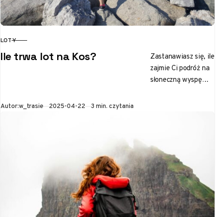
LOTY
KATEGORIA
Ile trwa lot na Kos?
Zastanawiasz się, ile
zajmie Ci podróż na
słoneczną wyspę
Kos? To miejsce
pełne starożytnych
Opublikowano
Autor:
w_trasie
2025-04-22
3 min. czytania
ruin, urokliwych
miasteczek i
zapierających
dech…