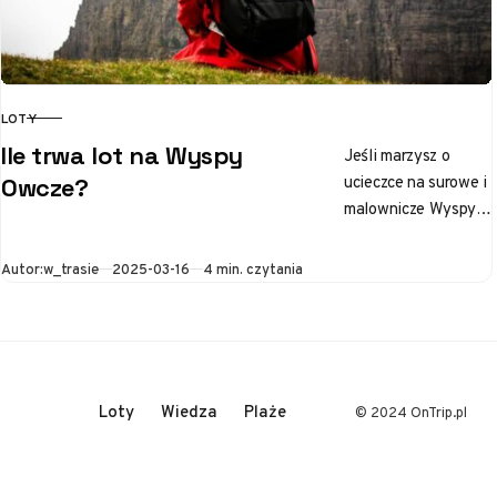
LOTY
KATEGORIA
Ile trwa lot na Wyspy
Jeśli marzysz o
ucieczce na surowe i
Owcze?
malownicze Wyspy
Owcze, pewnie
zastanawiasz się, ile
Opublikowano
Autor:
w_trasie
2025-03-16
4 min. czytania
czasu zajmie ci
podróż w te…
Loty
Wiedza
Plaże
© 2024 OnTrip.pl