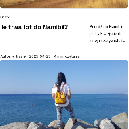
LOTY
KATEGORIA
Ile trwa lot do Namibii?
Podróż do Namibii
jest jak wejście do
innej rzeczywistości,
gdzie pustynie lśnią
w promieniach
Opublikowano
Autor:
w_trasie
2025-04-23
4 min. czytania
słońca, a dzika
przyroda oczarowuje
swoim…