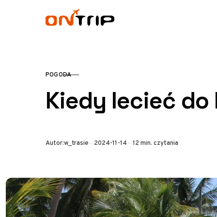
Przejdź do treści
POGODA
KATEGORIA
Kiedy lecieć d
Opublikowano
Autor:
w_trasie
2024-11-14
12 min. czytania