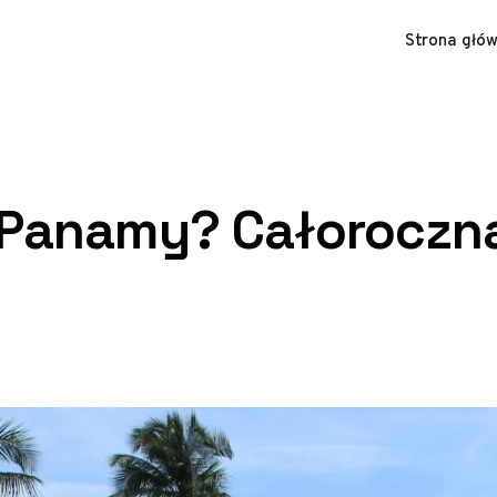
Strona głó
o Panamy? Całorocz