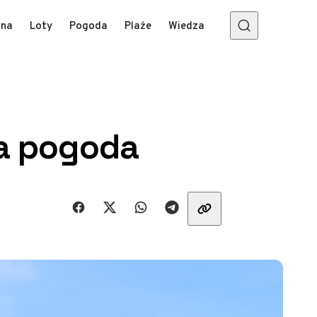
wna
Loty
Pogoda
Plaże
Wiedza
na pogoda
Udostępnij znajomym