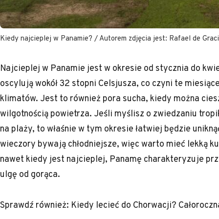
Kiedy najcieplej w Panamie? / Autorem zdjęcia jest: Rafael de Graci
Najcieplej w Panamie jest w okresie od stycznia do kwi
oscylują wokół 32 stopni Celsjusza, co czyni te miesiąc
klimatów. Jest to również pora sucha, kiedy można cie
wilgotnością powietrza. Jeśli myślisz o zwiedzaniu tro
na plaży, to właśnie w tym okresie łatwiej będzie unik
wieczory bywają chłodniejsze, więc warto mieć lekką ku
nawet kiedy jest najcieplej, Panamę charakteryzuje pr
ulgę od gorąca.
Sprawdź również:
Kiedy lecieć do Chorwacji? Całorocz