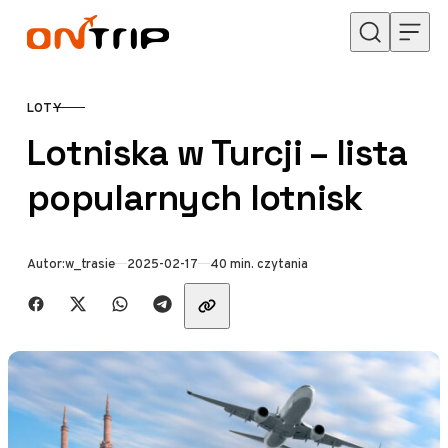
Przejdź do treści
LOTY
KATEGORIA
Lotniska w Turcji – lista
popularnych lotnisk
Opublikowano
Autor:
w_trasie
2025-02-17
40 min. czytania
Udostępnij znajomym