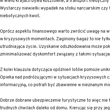
w wielu krajach bywa kosztowne, a transport medyczny 
Wystarczy niewielki wypadek na stoku narciarskim czy t
niebotycznych kwot.
Oprócz aspektu finansowego warto zwrócić uwagę na w
w kryzysowych momentach. Zaginiony bagaż to nie tylko 
utrudniająca życie. Uzyskanie odszkodowania może pok
zminimalizować dyskomfort związany z takimi sytuacja
Z kolei klauzula dotycząca opóźnień lotów pomoże unik
Opieka nad podróżującymi w sytuacjach kryzysowych c
informacyjną, co potrafi być zbawienne w nieznanym mi
Dobrze dobrane ubezpieczenie turystyczne to więc nie t
trudnych chwilach daleko od domu. Kierując się przy j