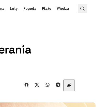
wna
Loty
Pogoda
Plaże
Wiedza
erania
Udostępnij znajomym