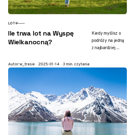
LOTY
KATEGORIA
Ile trwa lot na Wyspę
Kiedy myślisz o
podróży na jedną
Wielkanocną?
z najbardziej
odległych wysp
świata, trudno nie
Opublikowano
Autor:
w_trasie
2025-01-14
3 min. czytania
poczuć dreszczyku
emocji. Wyspa
Wielkanocna,
znana również…