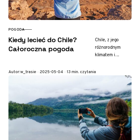
POGODA
KATEGORIA
Kiedy lecieć do Chile?
Chile, z jego
różnorodnym
Całoroczna pogoda
klimatem i
krajobrazem,
stanowi
Opublikowano
Autor:
w_trasie
2025-05-04
13 min. czytania
prawdziwą gratkę
dla podróżników.
Ten wąski pas
ziemi przyciąga
osoby
zafascynowane
przygodami…