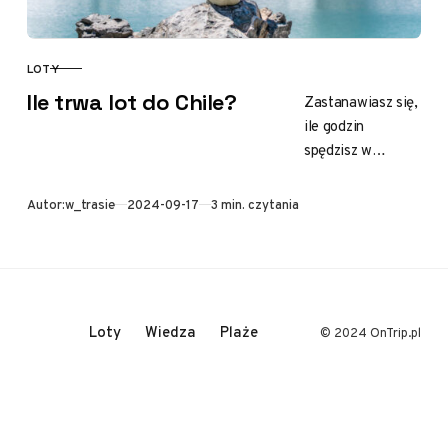
LOTY
KATEGORIA
Ile trwa lot do Chile?
Zastanawiasz się,
ile godzin
spędzisz w
powietrzu, zanim
postawisz stopę
Opublikowano
Autor:
w_trasie
2024-09-17
3 min. czytania
na chilijskiej
ziemi?
Planowanie
podróży do Chile
to nie lada…
Loty
Wiedza
Plaże
© 2024 OnTrip.pl