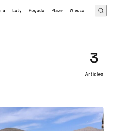
wna
Loty
Pogoda
Plaże
Wiedza
3
Articles