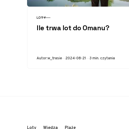
LOTY
KATEGORIA
Ile trwa lot do Omanu?
Opublikowano
Autor:
w_trasie
2024-08-21
3 min. czytania
Loty
Wiedza
Plaże