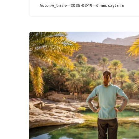
Opublikowano
Autor:
w_trasie
2025-02-19
6 min. czytania