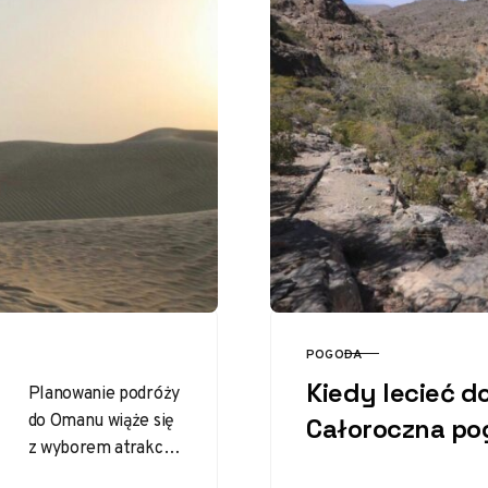
POGODA
KATEGORIA
Kiedy lecieć 
Planowanie podróży
do Omanu wiąże się
Całoroczna p
z wyborem atrakcji,
które pragniesz