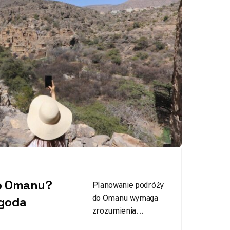
do Omanu?
Planowanie podróży
do Omanu wymaga
ogoda
zrozumienia
subtelnych różnic