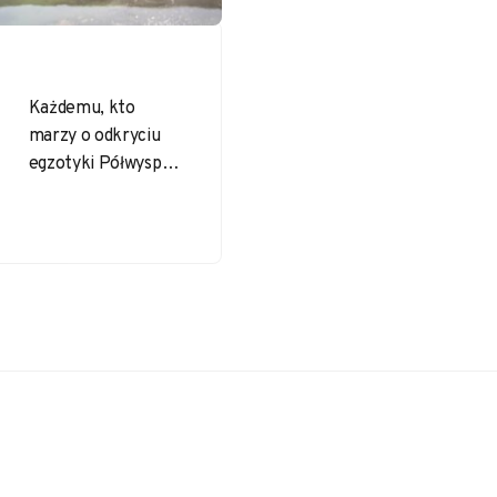
Każdemu, kto
marzy o odkryciu
egzotyki Półwyspu
Arabskiego, na myśl
przychodzi Oman –
tajemniczy kraj
pełen gór, pustyń i
wybrzeży…