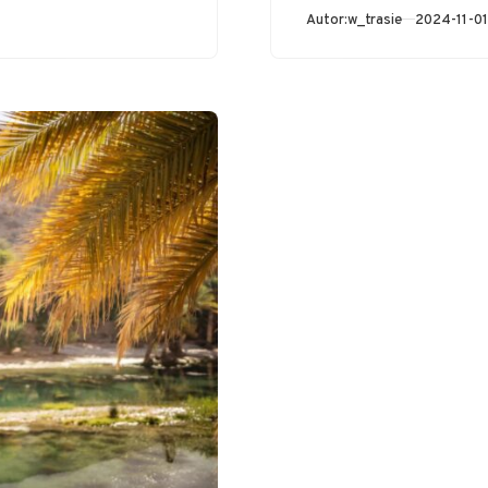
zobaczyć. Jest to
Opublikow
Autor:
w_trasie
2024-11-01
jednak o wiele
więcej. Choć kraj…