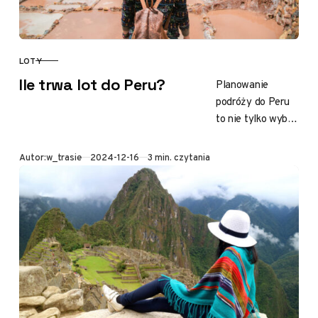
LOTY
KATEGORIA
Ile trwa lot do Peru?
Planowanie
podróży do Peru
to nie tylko wybór
miejsc do
odwiedzenia, ale
Opublikowano
Autor:
w_trasie
2024-12-16
3 min. czytania
także precyzyjne
zorganizowanie
samego lotu. Z
Warszawy do…