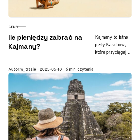
CENY
KATEGORIA
Ile pieniędzy zabrać na
Kajmany to istne
perły Karaibów,
Kajmany?
które przyciągają
turystów z całego
świata.
Opublikowano
Autor:
w_trasie
2025-05-10
6 min. czytania
Kryształowe
wody, piaszczyste
plaże i luksusowe
kurorty sprawiają,
że…