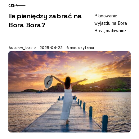
CENY
KATEGORIA
Ile pieniędzy zabrać na
Planowanie
wyjazdu na Bora
Bora Bora?
Bora, malowniczą
perłę Polinezji
Francuskiej, to już
Opublikowano
Autor:
w_trasie
2025-04-22
6 min. czytania
połowa zabawy.
Jednak zanim
zanurzysz stopy w
miękkim piasku…