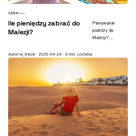
CENY
KATEGORIA
Ile pieniędzy zabrać do
Planowanie
podróży do
Malezji?
Malezji?
Fantastyczny
wybór! Malezja to
Opublikowano
Autor:
w_trasie
2025-04-24
6 min. czytania
kraj pełen
kontrastów, od
nowoczesnych
metropolii po
malownicze plaże
i bujne lasy…