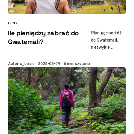
CENY
KATEGORIA
Ile pieniędzy zabrać do
Planując podróż
do Gwatemali,
Gwatemali?
niezwykle
inspirującego
kraju w Ameryce
Opublikowano
Autor:
w_trasie
2025-05-09
6 min. czytania
Środkowej, z
pewnością masz
wiele pytań.
Jednym z nich
jest, ile…