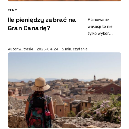
CENY
KATEGORIA
Ile pieniędzy zabrać na
Planowanie
wakacji to nie
Gran Canarię?
tylko wybór
destynacji. Jest
to także
Opublikowano
Autor:
w_trasie
2025-04-24
5 min. czytania
zastanawianie się
nad budżetem.
Gran Canaria to
zróżnicowana
wyspa Wysp…