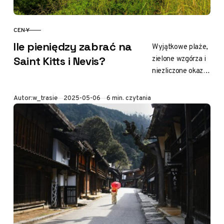
CENY
KATEGORIA
Ile pieniędzy zabrać na
Wyjątkowe plaże,
zielone wzgórza i
Saint Kitts i Nevis?
niezliczone okazje
do eksploracji,
Saint Kitts i Nevis
Opublikowano
Autor:
w_trasie
2025-05-06
6 min. czytania
przyciągają uwagę
każdego
podróżnika. To
karaibskie
państwo…