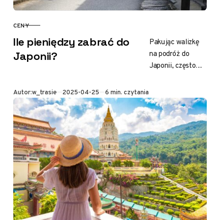
CENY
KATEGORIA
Ile pieniędzy zabrać do
Pakując walizkę
na podróż do
Japonii?
Japonii, często
zastanawiamy się,
ile środków
Opublikowano
Autor:
w_trasie
2025-04-25
6 min. czytania
finansowych
będzie nam
potrzebnych.
Dzięki temu
możemy w pełni…