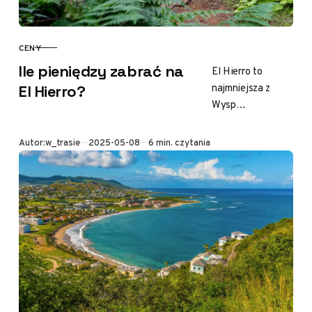
CENY
KATEGORIA
Ile pieniędzy zabrać na
El Hierro to
najmniejsza z
El Hierro?
Wysp
Kanaryjskich.
Urzeka swoją
Opublikowano
Autor:
w_trasie
2025-05-08
6 min. czytania
dziewiczą
przyrodą i
spokojem. Właśnie
te cechy
przyciągają
turystów
pragnących
odpocząć…