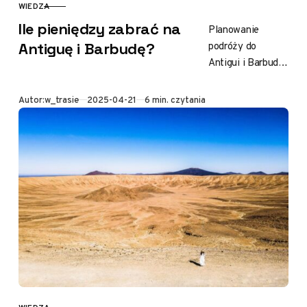
WIEDZA
KATEGORIA
Ile pieniędzy zabrać na
Planowanie
podróży do
Antiguę i Barbudę?
Antigui i Barbudy
wiąże się z
pewnymi
Opublikowano
Autor:
w_trasie
2025-04-21
6 min. czytania
pytaniami, a
jednym z
najważniejszych
jest budżet. To
wyspiarskie
państwo…