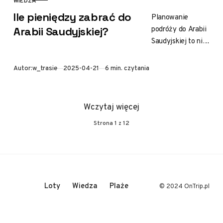
WIEDZA
KATEGORIA
Ile pieniędzy zabrać do
Planowanie
podróży do Arabii
Arabii Saudyjskiej?
Saudyjskiej to nie
tylko kwestia
zastanawiania się
Opublikowano
Autor:
w_trasie
2025-04-21
6 min. czytania
nad miejscami do
zobaczenia.
Kolejnym istotnym
Wczytaj więcej
aspektem jest
Strona
1
z
12
zarządzanie…
Loty
Wiedza
Plaże
© 2024 OnTrip.pl