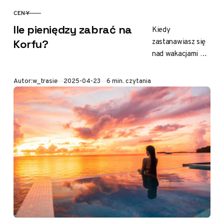
CENY
KATEGORIA
Ile pieniędzy zabrać na
Kiedy
zastanawiasz się
Korfu?
nad wakacjami na
Korfu, jednym z
podstawowych
Opublikowano
Autor:
w_trasie
2025-04-23
6 min. czytania
pytań będzie
budżet na
wyprawę. Na tej
greckiej wyspie
można…