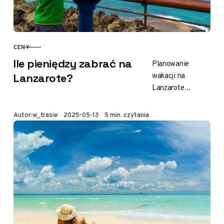
CENY
KATEGORIA
Ile pieniędzy zabrać na
Planowanie
wakacji na
Lanzarote?
Lanzarote
wymaga
zastanowienia się
Opublikowano
Autor:
w_trasie
2025-05-13
5 min. czytania
nad budżetem.
Przede wszystkim
warto określić styl
podróży: czy
zależy nam na
luksusowych…