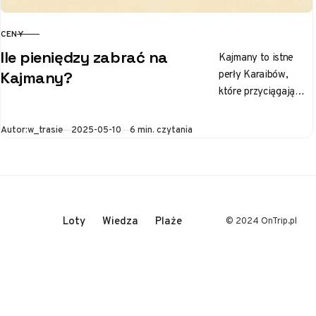
CENY
KATEGORIA
Ile pieniędzy zabrać na
Kajmany to istne
perły Karaibów,
Kajmany?
które przyciągają
turystów z całego
świata. Kryształowe
Opublikowano
Autor:
w_trasie
2025-05-10
6 min. czytania
wody, piaszczyste
plaże i luksusowe
kurorty sprawiają,
że…
Loty
Wiedza
Plaże
© 2024 OnTrip.pl