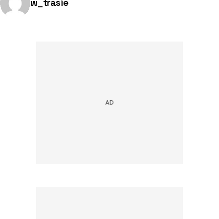
Opublikowano przez:
w_trasie