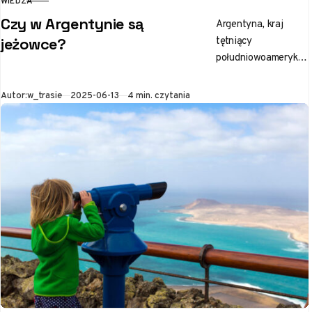
WIEDZA
KATEGORIA
Czy w Argentynie są
Argentyna, kraj
tętniący
jeżowce?
południowoamerykań
ską energią i pełen
przyrodniczych
Opublikowano
Autor:
w_trasie
2025-06-13
4 min. czytania
skarbów, może
zaskoczyć niejedną
osobę swoją
bioróżnorodnością.
Rozległe równiny
Pampy, ośnieżone
szczyty…