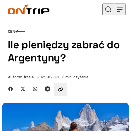
Przejdź do treści
CENY
KATEGORIA
Ile pieniędzy zabrać do
Argentyny?
Opublikowano
Autor:
w_trasie
2025-02-28
6 min. czytania
Udostępnij znajomym