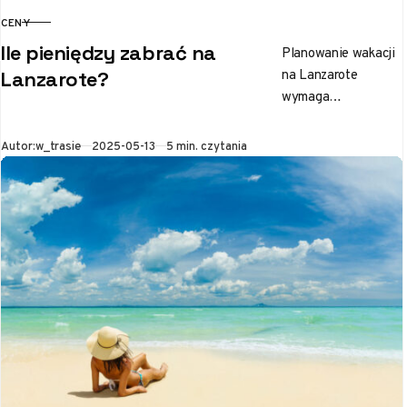
CENY
KATEGORIA
Ile pieniędzy zabrać na
Planowanie wakacji
na Lanzarote
Lanzarote?
wymaga
zastanowienia się
nad budżetem.
Opublikowano
Autor:
w_trasie
2025-05-13
5 min. czytania
Przede wszystkim
warto określić styl
podróży: czy zależy
nam na
luksusowych…