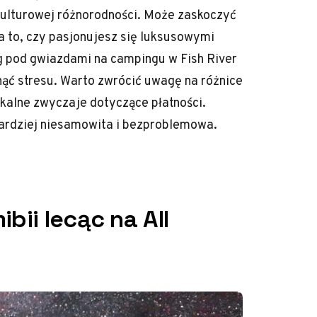
kulturowej różnorodności. Może zaskoczyć
 to, czy pasjonujesz się luksusowymi
g pod gwiazdami na campingu w Fish River
ąć stresu. Warto zwrócić uwagę na różnice
okalne zwyczaje dotyczące płatności.
bardziej niesamowita i bezproblemowa.
bii lecąc na All