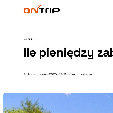
Przejdź do treści
CENY
KATEGORIA
Ile pieniędzy z
Opublikowano
Autor:
w_trasie
2025-03-31
6 min. czytania