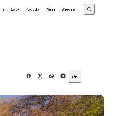
wna
Loty
Pogoda
Plaże
Wiedza
Udostępnij znajomym