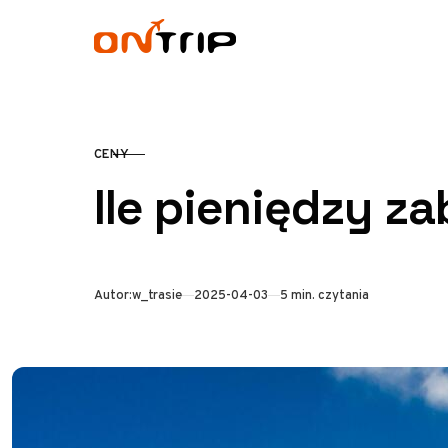
Przejdź do treści
CENY
KATEGORIA
Ile pieniędzy z
Opublikowano
Autor:
w_trasie
2025-04-03
5 min. czytania