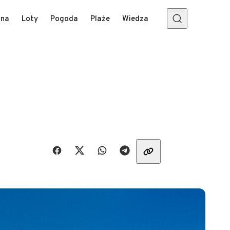
wna
Loty
Pogoda
Plaże
Wiedza
Udostępnij znajomym