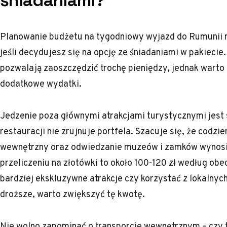
śniadaniami?
Planowanie budżetu na tygodniowy wyjazd do Rumunii 
jeśli decydujesz się na opcję ze śniadaniami w pakiecie
pozwalają zaoszczędzić trochę pieniędzy, jednak warto 
dodatkowe wydatki.
Jedzenie poza głównymi atrakcjami turystycznymi jest
restauracji nie zrujnuje portfela. Szacuje się, że codzi
wewnętrzny oraz odwiedzanie muzeów i zamków wynosi
przeliczeniu na złotówki to około 100-120 zł według obe
bardziej ekskluzywne atrakcje czy korzystać z lokalny
droższe, warto zwiększyć tę kwotę.
Nie wolno zapominać o transporcie wewnętrznym – czy