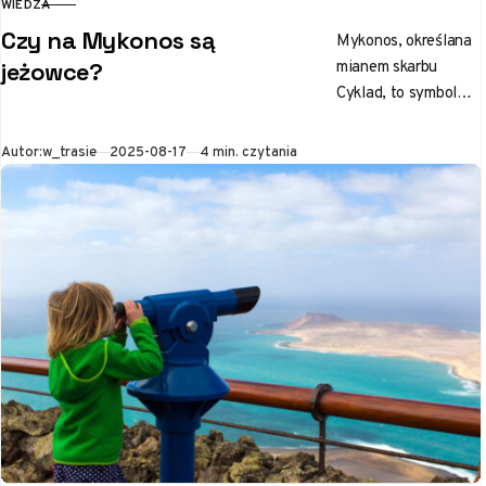
WIEDZA
KATEGORIA
Czy na Mykonos są
Mykonos, określana
mianem skarbu
jeżowce?
Cyklad, to symbol
słońca i turkusowej
wody. Wyspa jest
Opublikowano
Autor:
w_trasie
2025-08-17
4 min. czytania
również znana z
niekończących się
imprez. Ale…