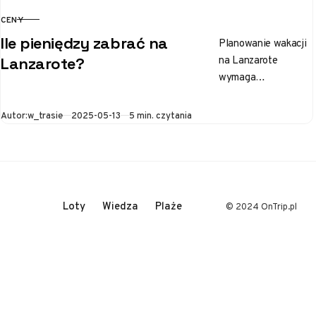
CENY
KATEGORIA
Ile pieniędzy zabrać na
Planowanie wakacji
na Lanzarote
Lanzarote?
wymaga
zastanowienia się
nad budżetem.
Opublikowano
Autor:
w_trasie
2025-05-13
5 min. czytania
Przede wszystkim
warto określić styl
podróży: czy zależy
nam na
luksusowych…
Loty
Wiedza
Plaże
© 2024 OnTrip.pl