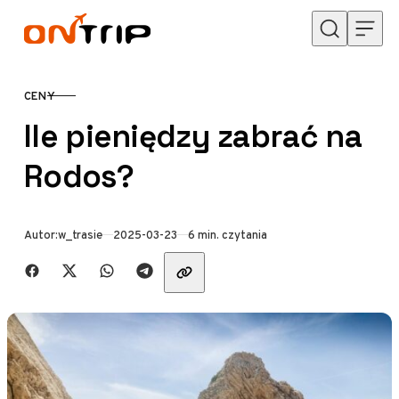
Przejdź do treści
CENY
KATEGORIA
Ile pieniędzy zabrać na
Rodos?
Opublikowano
Autor:
w_trasie
2025-03-23
6 min. czytania
Udostępnij znajomym