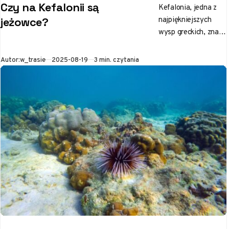
Czy na Kefalonii są
Kefalonia, jedna z
najpiękniejszych
jeżowce?
wysp greckich, znana
jest z zapierających
dech w piersiach
Opublikowano
Autor:
w_trasie
2025-08-19
3 min. czytania
krajobrazów i
krystalicznie czystej
wody. Piaszczyste
plaże…