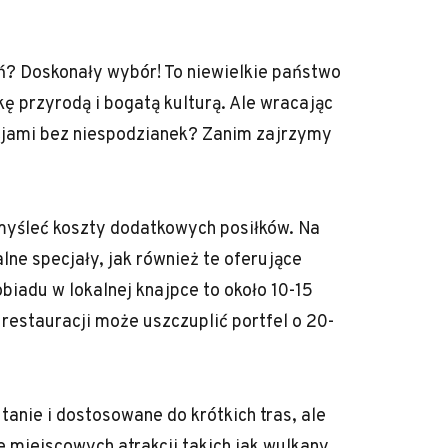
ń? Doskonały wybór! To niewielkie państwo
ę przyrodą i bogatą kulturą. Ale wracając
acjami bez niespodzianek? Zanim zajrzymy
myśleć koszty dodatkowych posiłków. Na
ne specjały, jak również te oferujące
iadu w lokalnej knajpce to około 10-15
restauracji może uszczuplić portfel o 20-
tanie i dostosowane do krótkich tras, ale
 miejscowych atrakcji takich jak wulkany