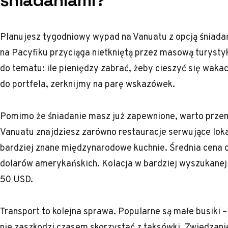
śniadaniami?
Planujesz tygodniowy wypad na Vanuatu z opcją śniada
na Pacyfiku przyciąga nietkniętą przez masową turystyk
do tematu: ile pieniędzy zabrać, żeby cieszyć się wak
do portfela, zerknijmy na parę wskazówek.
Pomimo że śniadanie masz już zapewnione, warto prze
Vanuatu znajdziesz zarówno restauracje serwujące lokal
bardziej znane międzynarodowe kuchnie. Średnia cena ob
dolarów amerykańskich. Kolacja w bardziej wyszukanej 
50 USD.
Transport to kolejna sprawa. Popularne są małe busiki – 
nie zaszkodzi czasem skorzystać z taksówki. Zwiedzanie