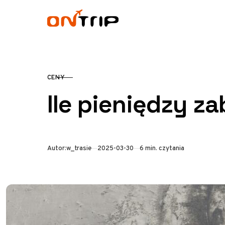
Przejdź do treści
CENY
KATEGORIA
Ile pieniędzy z
Opublikowano
Autor:
w_trasie
2025-03-30
6 min. czytania