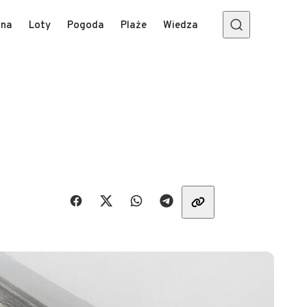
wna
Loty
Pogoda
Plaże
Wiedza
Udostępnij znajomym