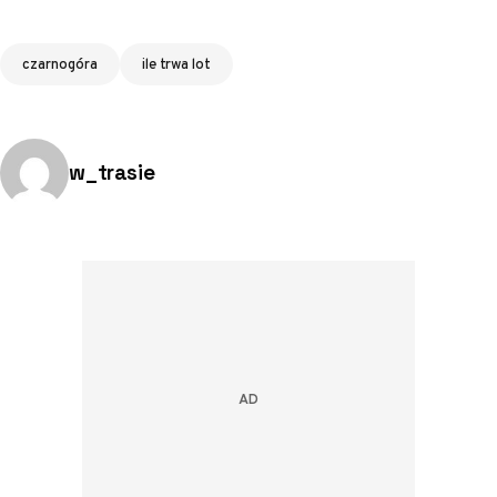
Tagi
czarnogóra
ile trwa lot
Opublikowano przez:
w_trasie