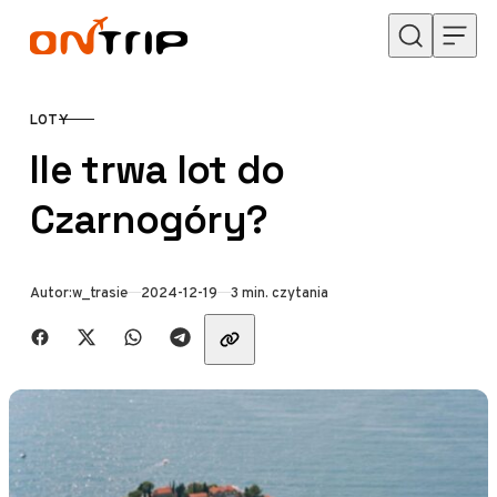
Przejdź do treści
LOTY
KATEGORIA
Ile trwa lot do
Czarnogóry?
Opublikowano
Autor:
w_trasie
2024-12-19
3 min. czytania
Udostępnij znajomym