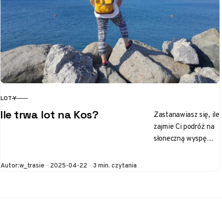
LOTY
KATEGORIA
Ile trwa lot na Kos?
Zastanawiasz się, ile
zajmie Ci podróż na
słoneczną wyspę
Kos? To miejsce
pełne starożytnych
Opublikowano
Autor:
w_trasie
2025-04-22
3 min. czytania
ruin, urokliwych
miasteczek i
zapierających
dech…