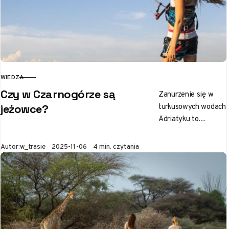
WIEDZA
KATEGORIA
Czy w Czarnogórze są
Zanurzenie się w
turkusowych wodach
jeżowce?
Adriatyku to
doświadczenie, które
przyciąga wielu
Opublikowano
Autor:
w_trasie
2025-11-06
4 min. czytania
turystów do
Czarnogóry. Ten
urokliwy skrawek
Bałkanów kusi nie…