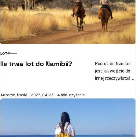
LOTY
KATEGORIA
Ile trwa lot do Namibii?
Podróż do Namibii
jest jak wejście do
innej rzeczywistości,
gdzie pustynie lśnią
w promieniach
Opublikowano
Autor:
w_trasie
2025-04-23
4 min. czytania
słońca, a dzika
przyroda oczarowuje
swoim…