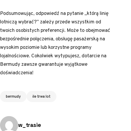
Podsumowując, odpowiedź na pytanie „którą linię
lotniczą wybrać?” zależy przede wszystkim od
twoich osobistych preferencji. Może to obejmować
bezpośrednie połączenia, obsługę pasażerską na
wysokim poziomie lub korzystne programy
lojalnościowe. Cokolwiek wytypujesz, dotarcie na
Bermudy zawsze gwarantuje wyjątkowe
doświadczenia!
Tagi
bermudy
ile trwa lot
Opublikowano przez:
w_trasie