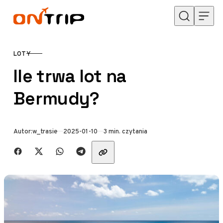
Przejdź do treści
LOTY
KATEGORIA
Ile trwa lot na
Bermudy?
Opublikowano
Autor:
w_trasie
2025-01-10
3 min. czytania
Udostępnij znajomym