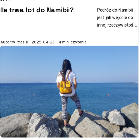
KATEGORIA
Ile trwa lot do Namibii?
Podróż do Namibii
jest jak wejście do
innej rzeczywistości,
gdzie pustynie lśnią
w promieniach
Opublikowano
Autor:
w_trasie
2025-04-23
4 min. czytania
słońca, a dzika
przyroda oczarowuje
swoim…