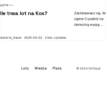
LOTY
KATEGORIA
Ile trwa lot na Kos?
Zastanawiasz się, ile
zajmie Ci podróż na
słoneczną wyspę
Kos? To miejsce
pełne starożytnych
Opublikowano
Autor:
w_trasie
2025-04-22
3 min. czytania
ruin, urokliwych
miasteczek i
zapierających
dech…
Loty
Wiedza
Plaże
© 2024 OnTrip.pl