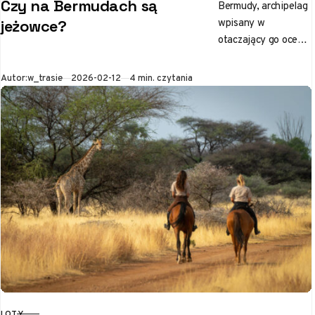
Czy na Bermudach są
Bermudy, archipelag
wpisany w
jeżowce?
otaczający go ocean
niczym perełka w
wyjątkowym
Opublikowano
Autor:
w_trasie
2026-02-12
4 min. czytania
naszyjniku,
przyciągają rzeszę
turystów marzących
o zanurzeniu się w…
LOTY