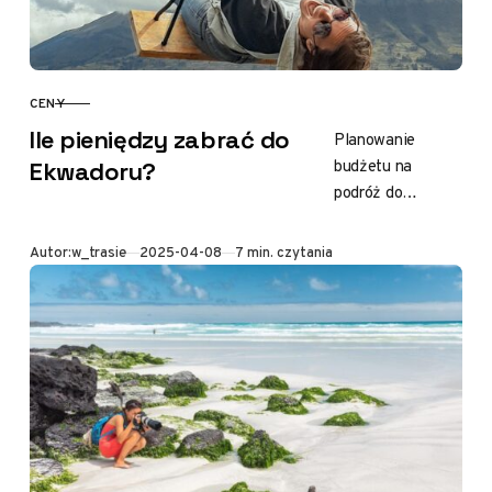
CENY
KATEGORIA
Ile pieniędzy zabrać do
Planowanie
budżetu na
Ekwadoru?
podróż do
Ekwadoru może
być nie lada
Opublikowano
Autor:
w_trasie
2025-04-08
7 min. czytania
wyzwaniem dla
kogoś, kto
wybiera się tam
po raz pierwszy….