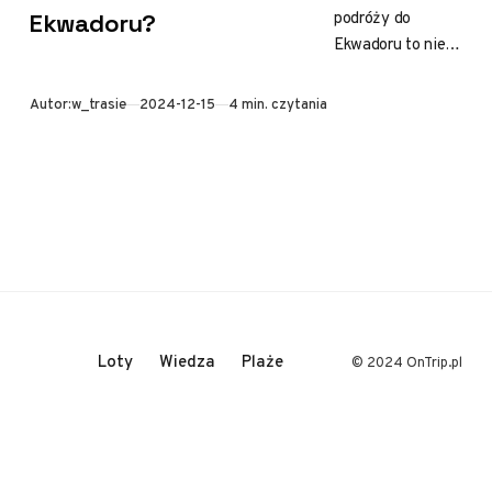
podróży do
Ekwadoru?
Ekwadoru to nie
tylko wyzwanie
organizacyjne, ale
Opublikowano
Autor:
w_trasie
2024-12-15
4 min. czytania
także przygoda
geograficzna.
Kiedy spojrzysz
na mapę Ameryki
Południowej, z…
Loty
Wiedza
Plaże
© 2024 OnTrip.pl