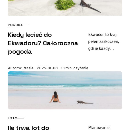
POGODA
KATEGORIA
Kiedy lecieć do
Ekwador to kraj
pełen zaskoczeń,
Ekwadoru? Całoroczna
gdzie każdy
pogoda
miesiąc przynosi
coś wyjątkowego.
Opublikowano
Autor:
w_trasie
2025-01-08
13 min. czytania
Przy planowaniu
podróży do tego
południowoamery
kańskiego zakątka
świata warto…
LOTY
KATEGORIA
Ile trwa lot do
Planowanie