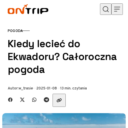
Przejdź do treści
POGODA
KATEGORIA
Kiedy lecieć do
Ekwadoru? Całoroczna
pogoda
Opublikowano
Autor:
w_trasie
2025-01-08
13 min. czytania
Udostępnij znajomym