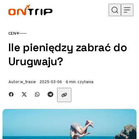
Przejdź do treści
CENY
KATEGORIA
Ile pieniędzy zabrać do
Urugwaju?
Opublikowano
Autor:
w_trasie
2025-03-06
6 min. czytania
Udostępnij znajomym