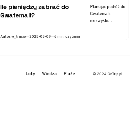
Ile pieniędzy zabrać do
Planując podróż do
Gwatemali,
Gwatemali?
niezwykle
inspirującego kraju w
Ameryce Środkowej,
Opublikowano
Autor:
w_trasie
2025-05-09
6 min. czytania
z pewnością masz
wiele pytań. Jednym
z nich jest, ile…
Loty
Wiedza
Plaże
© 2024 OnTrip.pl