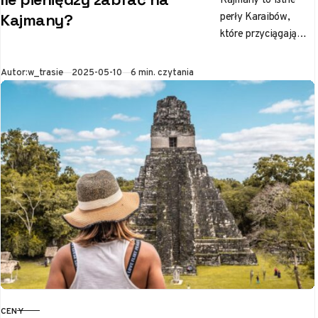
perły Karaibów,
Kajmany?
które przyciągają
turystów z całego
świata. Kryształowe
Opublikowano
Autor:
w_trasie
2025-05-10
6 min. czytania
wody, piaszczyste
plaże i luksusowe
kurorty sprawiają,
że…
CENY
KATEGORIA